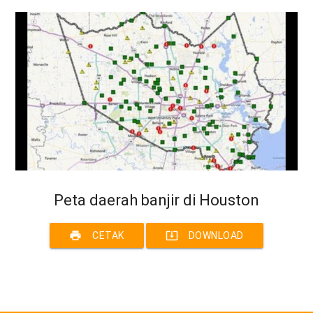
Peta daerah banjir di Houston
print
system_update_alt
CETAK
DOWNLOAD