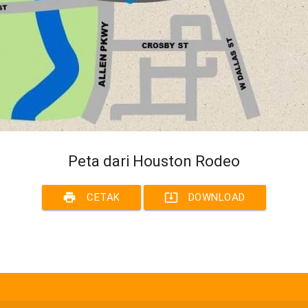
Peta dari Houston Rodeo
print
system_update_alt
CETAK
DOWNLOAD